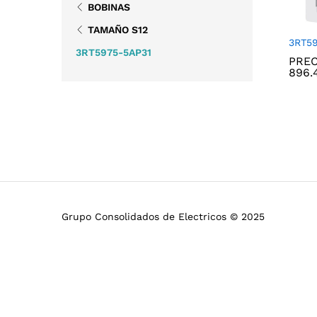
BOBINAS
TAMAÑO S12
3RT59
3RT5975-5AP31
PREC
896.
896.
Grupo Consolidados de Electricos © 2025