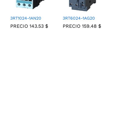
3RT1024-1AN20
3RT6024-1AG20
PRECIO
143.53
143.53
$
$
PRECIO
159.48
159.48
$
$