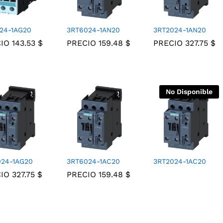
24-1AG20
3RT6024-1AN20
3RT2024-1AN20
CIO
143.53
143.53
$
$
PRECIO
159.48
159.48
$
$
PRECIO
327.75
327.75
$
$
No Disponible
024-1AG20
3RT6024-1AC20
3RT2024-1AC20
CIO
327.75
327.75
$
$
PRECIO
159.48
159.48
$
$