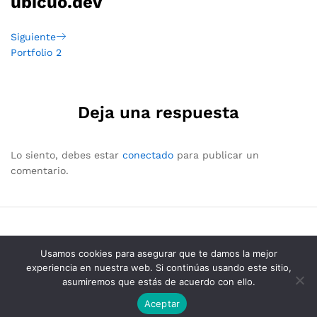
ubicuo.dev
Navegación
Próximo
Siguiente
Post
Portfolio 2
de
entradas
Deja una respuesta
Lo siento, debes estar
conectado
para publicar un
comentario.
Usamos cookies para asegurar que te damos la mejor
experiencia en nuestra web. Si continúas usando este sitio,
asumiremos que estás de acuerdo con ello.
Grupo Consolidados de Electricos © 2025
Aceptar