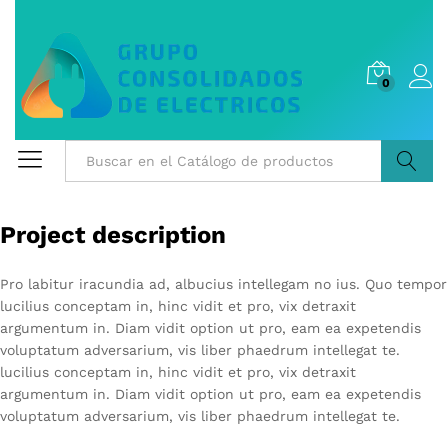
0
Buscar
Project description
Pro labitur iracundia ad, albucius intellegam no ius. Quo tempor
lucilius conceptam in, hinc vidit et pro, vix detraxit
argumentum in. Diam vidit option ut pro, eam ea expetendis
voluptatum adversarium, vis liber phaedrum intellegat te.
lucilius conceptam in, hinc vidit et pro, vix detraxit
argumentum in. Diam vidit option ut pro, eam ea expetendis
voluptatum adversarium, vis liber phaedrum intellegat te.