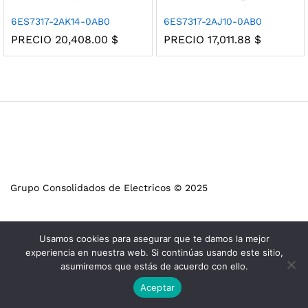
6ES7317-2AK14-0AB0
6ES7317-2AJ10-0AB0
PRECIO
20,408.00
$
PRECIO
17,011.88
$
Grupo Consolidados de Electricos © 2025
Usamos cookies para asegurar que te damos la mejor
experiencia en nuestra web. Si continúas usando este sitio,
asumiremos que estás de acuerdo con ello.
Aceptar