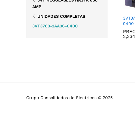
AMP
UNIDADES COMPLETAS
3VT3
0400
3VT3763-2AA36-0400
PREC
2,23
2,23
Grupo Consolidados de Electricos © 2025