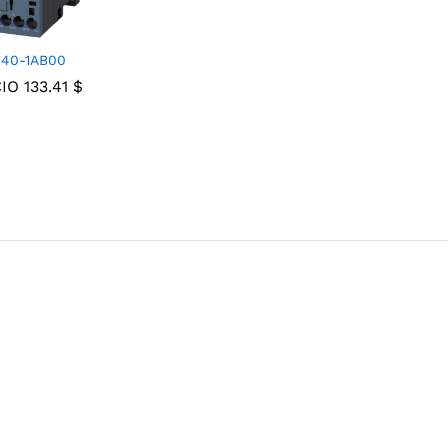
140-1AB00
CIO
133.41
133.41
$
$