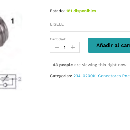
Estado:
181 disponibles
EISELE
Cantidad:
234-
Añadir al car
0200K
cantidad
43
people
are viewing this right now
Categorías:
234-0200K
,
Conectores Pne