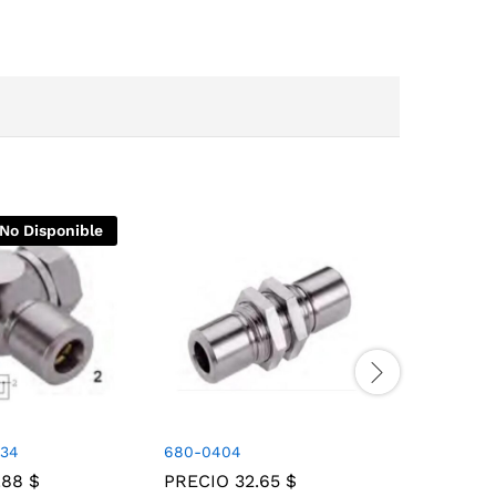
No Disponible
34
680-0404
628-060
.88
$
PRECIO
32.65
$
PRECIO