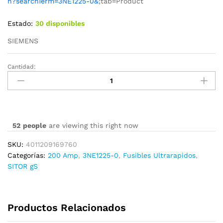
h?searchTerm=3NE1225-0&
;tab=Product
Estado:
30 disponibles
SIEMENS
Cantidad:
3NE1225-
0
cantidad
52
people
are viewing this right now
SKU:
4011209169760
Categorías:
200 Amp
,
3NE1225-0
,
Fusibles Ultrarapidos
,
SITOR gS
Productos Relacionados