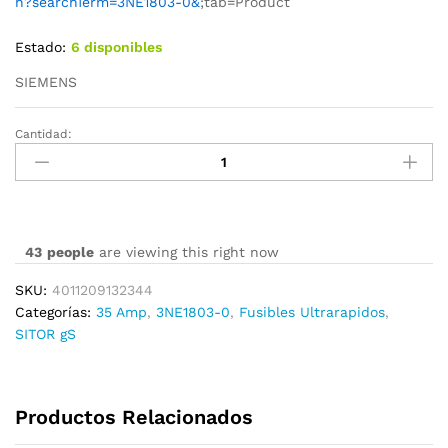
h?searchTerm=3NE1803-0&
;tab=Product
Estado:
6 disponibles
SIEMENS
Cantidad:
3NE1803-
0
cantidad
43
people
are viewing this right now
SKU:
4011209132344
Categorías:
35 Amp
,
3NE1803-0
,
Fusibles Ultrarapidos
,
SITOR gS
Productos Relacionados