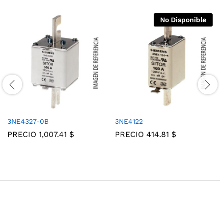
No Disponible
3NE4327-0B
3NE4122
PRECIO
1,007.41
$
PRECIO
414.81
$