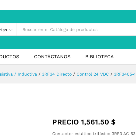
rías
DUCTOS
CONTÁCTANOS
BIBLIOTECA
istiva / Inductiva
/
3RF34 Directo
/
Control 24 VDC
/
3RF3405-
PRECIO
1,561.50
$
Contactor estático trifásico 3RF3 AC 53