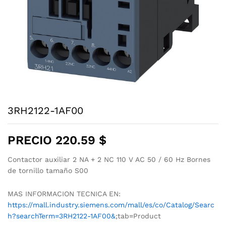
3RH2122-1AF00
PRECIO
220.59
$
Contactor auxiliar 2 NA + 2 NC 110 V AC 50 / 60 Hz Bornes
de tornillo tamaño S00
MAS INFORMACION TECNICA EN:
https://mall.industry.siemens.com/mall/es/co/Catalog/Searc
h?searchTerm=3RH2122-1AF00&
;tab=Product