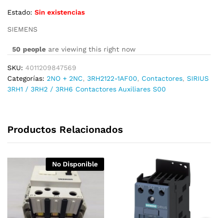
Estado:
Sin existencias
SIEMENS
50
people
are viewing this right now
SKU:
4011209847569
Categorías:
2NO + 2NC
,
3RH2122-1AF00
,
Contactores
,
SIRIUS
3RH1 / 3RH2 / 3RH6 Contactores Auxiliares S00
Productos Relacionados
No Disponible