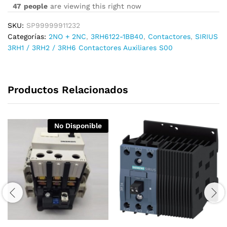
47
people
are viewing this right now
SKU:
SP99999911232
Categorías:
2NO + 2NC
,
3RH6122-1BB40
,
Contactores
,
SIRIUS
3RH1 / 3RH2 / 3RH6 Contactores Auxiliares S00
Productos Relacionados
No Disponible