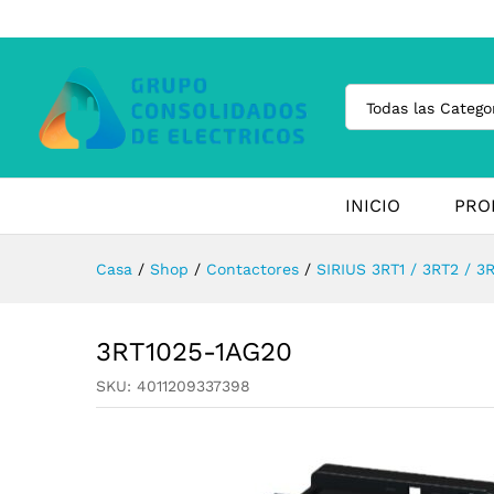
Todas las Catego
INICIO
PRO
Casa
/
Shop
/
Contactores
/
SIRIUS 3RT1 / 3RT2 / 3
3RT1025-1AG20
SKU:
4011209337398