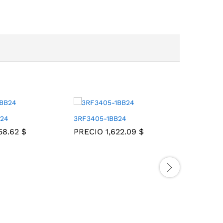
B24
3RF3405-1BB24
3RF3412-
758.62
$
PRECIO
1,622.09
$
PRECIO