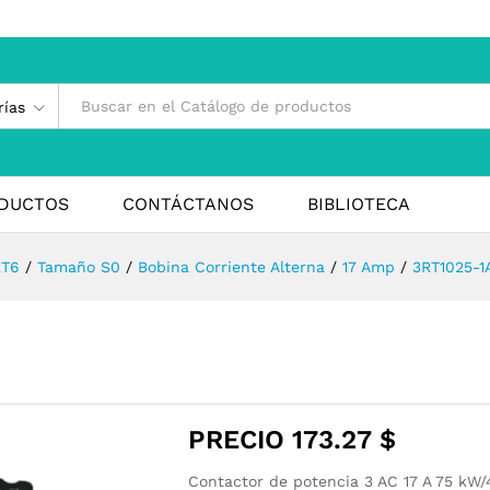
rías
DUCTOS
CONTÁCTANOS
BIBLIOTECA
RT6
/
Tamaño S0
/
Bobina Corriente Alterna
/
17 Amp
/
3RT1025-1
PRECIO
173.27
$
Contactor de potencia 3 AC 17 A 75 kW