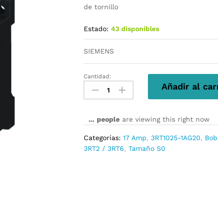
de tornillo
Estado:
43 disponibles
SIEMENS
Cantidad:
3RT1025-
Añadir al car
1AG20
cantidad
...
people
are viewing this right now
Categorías:
17 Amp
,
3RT1025-1AG20
,
Bob
3RT2 / 3RT6
,
Tamaño S0