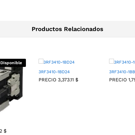
Productos Relacionados
 Disponible
3RF3410-1BD24
3RF3410-1B
PRECIO
3,373.11
$
PRECIO
1,
22
$