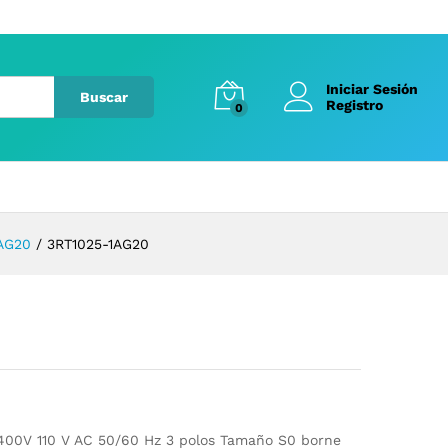
Iniciar Sesión
Buscar
Registro
0
AG20
/
3RT1025-1AG20
/400V 110 V AC 50/60 Hz 3 polos Tamaño S0 borne