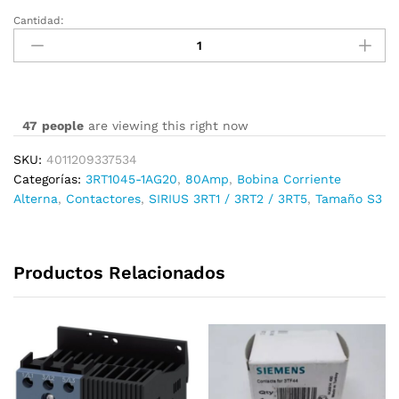
Cantidad:
3RT1045-
1AG20
cantidad
47
people
are viewing this right now
SKU:
4011209337534
Categorías:
3RT1045-1AG20
,
80Amp
,
Bobina Corriente
Alterna
,
Contactores
,
SIRIUS 3RT1 / 3RT2 / 3RT5
,
Tamaño S3
Productos Relacionados