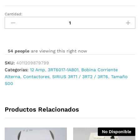
Cantidad:
3RT6017-
1AB01
cantidad
54
people
are viewing this right now
SKU:
4011209879799
Categorías:
12 Amp
,
3RT6017-1AB01
,
Bobina Corriente
Alterna
,
Contactores
,
SIRIUS 3RT1 / 3RT2 / 3RT6
,
Tamaño
S00
Productos Relacionados
No Disponible