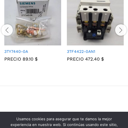
3TY7440-0A
3TF4422-0AN1
PRECIO
89.10
$
PRECIO
472.40
$
Usamos cookies para asegurar que te damos la mejor
Grupo Consolidados de Electricos © 2025
experiencia en nuestra web. Si continúas usando este sitio,