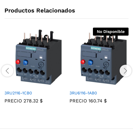
Productos Relacionados
No Disponible
3RU2116-1CB0
3RU6116-1AB0
PRECIO
278.32
$
PRECIO
160.74
$