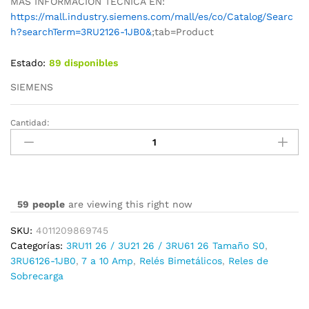
MAS INFORMACION TECNICA EN:
https://mall.industry.siemens.com/mall/es/co/Catalog/Searc
h?searchTerm=3RU2126-1JB0&
;tab=Product
Estado:
89 disponibles
SIEMENS
Cantidad:
3RU6126-
1JB0
cantidad
59
people
are viewing this right now
SKU:
4011209869745
Categorías:
3RU11 26 / 3U21 26 / 3RU61 26 Tamaño S0
,
3RU6126-1JB0
,
7 a 10 Amp
,
Relés Bimetálicos
,
Reles de
Sobrecarga