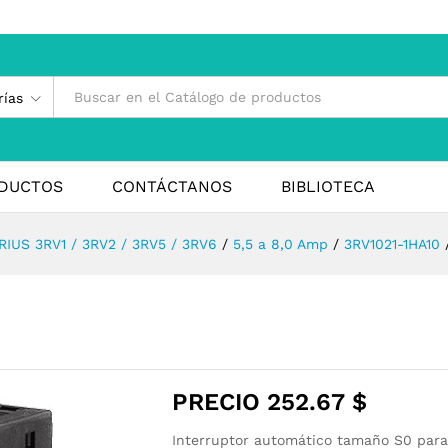
rías
DUCTOS
CONTÁCTANOS
BIBLIOTECA
RIUS 3RV1 / 3RV2 / 3RV5 / 3RV6
/
5,5 a 8,0 Amp
/
3RV1021-1HA10
PRECIO
252.67
$
Interruptor automático tamaño S0 para