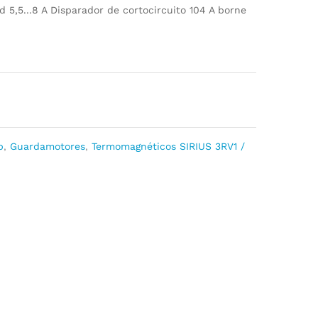
 5,5...8 A Disparador de cortocircuito 104 A borne
p
,
Guardamotores
,
Termomagnéticos SIRIUS 3RV1 /