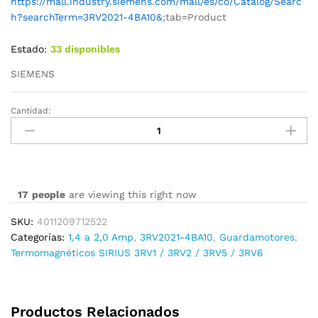
https://mall.industry.siemens.com/mall/es/co/Catalog/Searc
h?searchTerm=3RV2021-4BA10&
;tab=Product
Estado:
33 disponibles
SIEMENS
Cantidad:
3RV2021-
4BA10
cantidad
17
people
are viewing this right now
SKU:
4011209712522
Categorías:
1,4 a 2,0 Amp
,
3RV2021-4BA10
,
Guardamotores
,
Termomagnéticos SIRIUS 3RV1 / 3RV2 / 3RV5 / 3RV6
Productos Relacionados