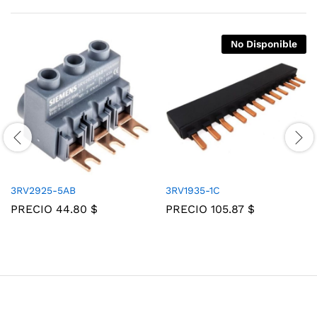
No Disponible
3RV2925-5AB
3RV1935-1C
PRECIO
44.80
$
PRECIO
105.87
$