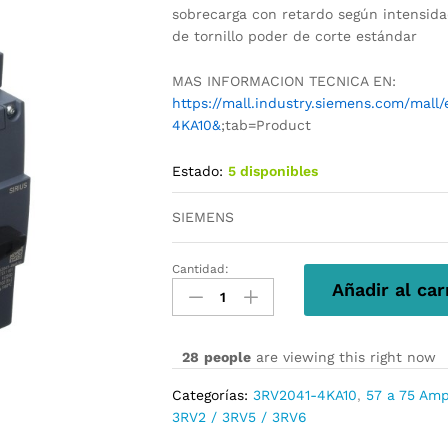
sobrecarga con retardo según intensidad
de tornillo poder de corte estándar
MAS INFORMACION TECNICA EN:
https://mall.industry.siemens.com/mal
4KA10&
;tab=Product
Estado:
5 disponibles
SIEMENS
Cantidad:
3RV2041-
Añadir al car
4KA10
cantidad
28
people
are viewing this right now
Categorías:
3RV2041-4KA10
,
57 a 75 Am
3RV2 / 3RV5 / 3RV6