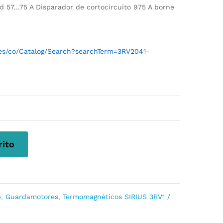
 57...75 A Disparador de cortocircuito 975 A borne
l/es/co/Catalog/Search?searchTerm=3RV2041-
rito
p
,
Guardamotores
,
Termomagnéticos SIRIUS 3RV1 /