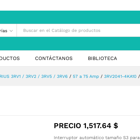
rías
DUCTOS
CONTÁCTANOS
BIBLIOTECA
RIUS 3RV1 / 3RV2 / 3RV5 / 3RV6
/
57 a 75 Amp
/
3RV2041-4KA10
/
PRECIO
1,517.64
$
Interruptor automático tamaño S3 para