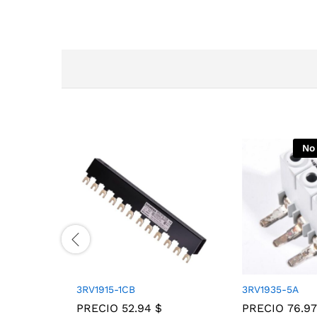
No
3RV1915-1CB
3RV1935-5A
PRECIO
52.94
$
PRECIO
76.9