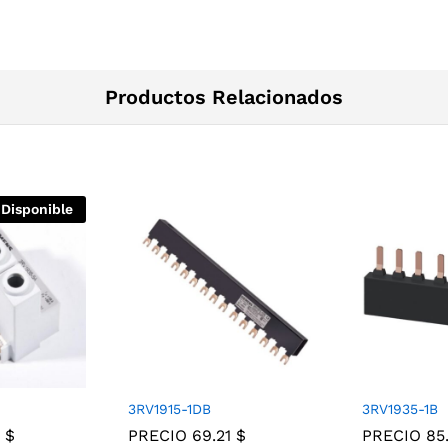
Productos Relacionados
 Disponible
3RV1915-1DB
3RV1935-1B
7
$
PRECIO
69.21
$
PRECIO
85