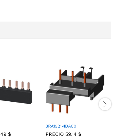
3RA1921-1DA00
3RV1915-1
.49
$
PRECIO
59.14
$
PRECIO