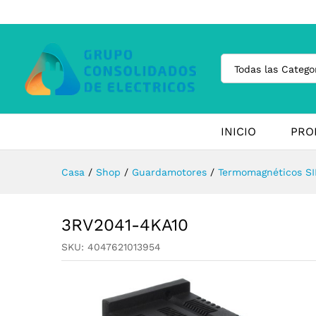
Todas las Catego
INICIO
PRO
Casa
/
Shop
/
Guardamotores
/
Termomagnéticos SI
3RV2041-4KA10
SKU:
4047621013954