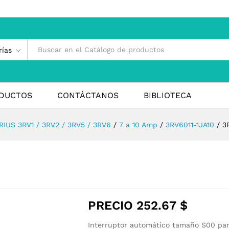
rías
DUCTOS
CONTÁCTANOS
BIBLIOTECA
RIUS 3RV1 / 3RV2 / 3RV5 / 3RV6
/
7 a 10 Amp
/
3RV6011-1JA10
/
3
PRECIO
252.67
$
Interruptor automático tamaño S00 par