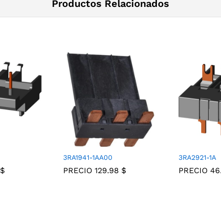
Productos Relacionados
3RA1941-1AA00
3RA2921-1A
$
PRECIO
129.98
$
PRECIO
46