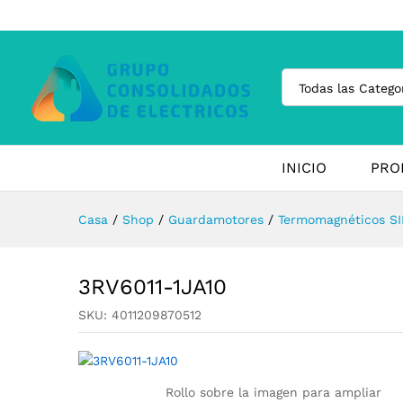
Todas las Catego
INICIO
PRO
Casa
/
Shop
/
Guardamotores
/
Termomagnéticos SI
3RV6011-1JA10
SKU:
4011209870512
Rollo sobre la imagen para ampliar