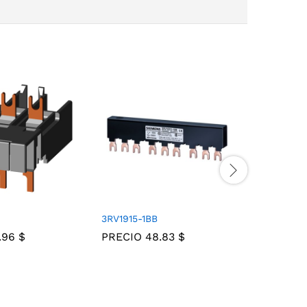
3RV1915-1BB
3RV2901-
.96
$
PRECIO
48.83
$
PRECIO