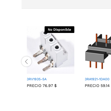
No Disponible
3RV1935-5A
3RA1921-1DA00
PRECIO
76.97
$
PRECIO
59.14