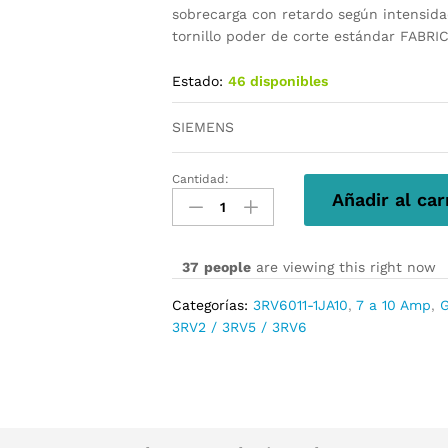
sobrecarga con retardo según intensidad
tornillo poder de corte estándar FAB
Estado:
46 disponibles
SIEMENS
Cantidad:
3RV6011-
Añadir al car
1JA10
cantidad
37
people
are viewing this right now
Categorías:
3RV6011-1JA10
,
7 a 10 Amp
,
3RV2 / 3RV5 / 3RV6