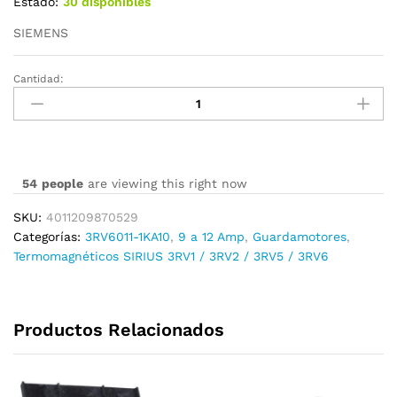
Estado:
30 disponibles
SIEMENS
Cantidad:
3RV6011-
1KA10
cantidad
54
people
are viewing this right now
SKU:
4011209870529
Categorías:
3RV6011-1KA10
,
9 a 12 Amp
,
Guardamotores
,
Termomagnéticos SIRIUS 3RV1 / 3RV2 / 3RV5 / 3RV6
Productos Relacionados