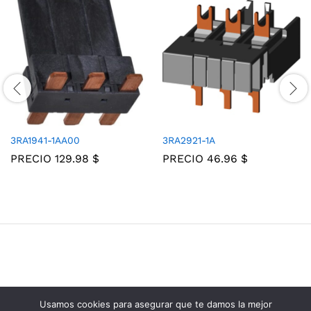
3RA1941-1AA00
3RA2921-1A
PRECIO
129.98
$
PRECIO
46.96
$
Usamos cookies para asegurar que te damos la mejor
Grupo Consolidados de Electricos © 2025