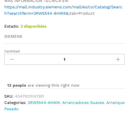
MAS INFORMACION TECNICA EN:
https://mall.industry.siemens.com/mall/es/co/Catalog/Searc
h?searchTerm=3RW5544-6HA14&
;tab=Product
Estado:
3 disponibles
SIEMENS
Cantidad:
3RW5544-
6HA14
cantidad
13
people
are viewing this right now
SKU:
4047621041391
Categorías:
3RW5544-6HA14
,
Arrancadores Suaves
,
Arranque
Pesado