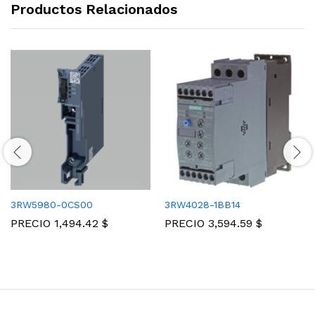
Productos Relacionados
3RW5980-0CS00
3RW4028-1BB14
PRECIO
1,494.42
$
PRECIO
3,594.59
$