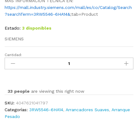
MAS INFORMACION TECNICA EN:
https://mall.industry.siemens.com/mall/es/co/Catalog/Search
?searchTerm=3RW5546-6HA14&
;tab=Product
Estado:
3 disponibles
SIEMENS
Cantidad:
3RW5546-
6HA14
cantidad
33
people
are viewing this right now
SKU:
4047621041797
Categorías:
3RW5546-6HA14
,
Arrancadores Suaves
,
Arranque
Pesado