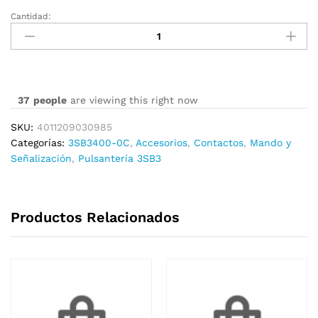
Cantidad:
3SB3400-
0C
cantidad
37
people
are viewing this right now
SKU:
4011209030985
Categorías:
3SB3400-0C
,
Accesorios
,
Contactos
,
Mando y
Señalización
,
Pulsantería 3SB3
Productos Relacionados