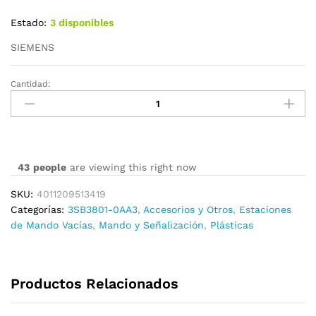
Estado:
3 disponibles
SIEMENS
Cantidad:
3SB3801-
0AA3
cantidad
43
people
are viewing this right now
SKU:
4011209513419
Categorías:
3SB3801-0AA3
,
Accesorios y Otros
,
Estaciones
de Mando Vacías
,
Mando y Señalización
,
Plásticas
Productos Relacionados