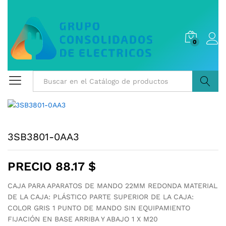
0
Buscar
3SB3801-0AA3
PRECIO
88.17
$
CAJA PARA APARATOS DE MANDO 22MM REDONDA MATERIAL
DE LA CAJA: PLÁSTICO PARTE SUPERIOR DE LA CAJA:
COLOR GRIS 1 PUNTO DE MANDO SIN EQUIPAMIENTO
FIJACIÓN EN BASE ARRIBA Y ABAJO 1 X M20