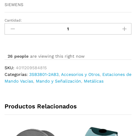
SIEMENS
Cantidad:
3SB3801-
2AB3
cantidad
26
people
are viewing this right now
SKU:
4011209584815
Categorías:
3SB3801-2AB3
,
Accesorios y Otros
,
Estaciones de
Mando Vacías
,
Mando y Señalización
,
Metálicas
Productos Relacionados