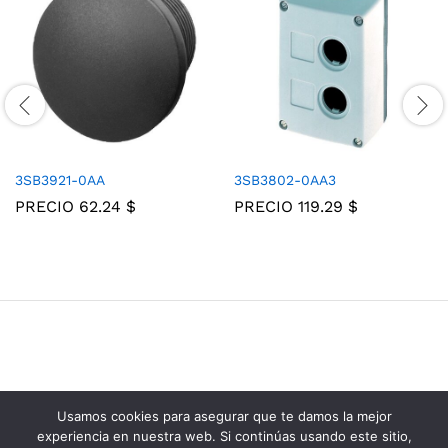
3SB3921-0AA
3SB3802-0AA3
PRECIO
62.24
$
PRECIO
119.29
$
Usamos cookies para asegurar que te damos la mejor
Grupo Consolidados de Electricos © 2025
experiencia en nuestra web. Si continúas usando este sitio,