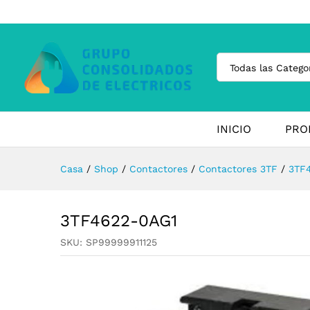
Todas las Catego
INICIO
PRO
Casa
/
Shop
/
Contactores
/
Contactores 3TF
/
3TF
3TF4622-0AG1
SKU:
SP99999911125