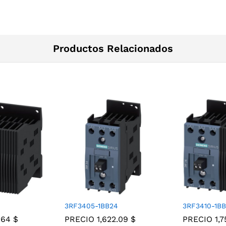
Productos Relacionados
3RF3405-1BB24
3RF3410-1B
2.64
$
PRECIO
1,622.09
$
PRECIO
1,