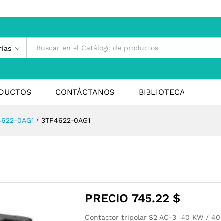
rías
DUCTOS
CONTÁCTANOS
BIBLIOTECA
4622-0AG1
/
3TF4622-0AG1
PRECIO
745.22
$
Contactor tripolar S2 AC-3 40 KW / 4