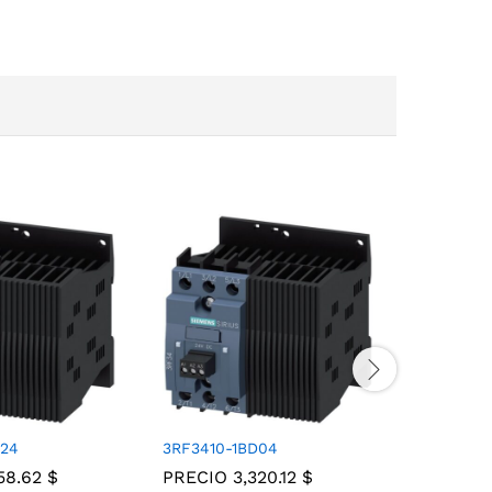
B24
3RF3410-1BD04
3RT1935-
758.62
$
PRECIO
3,320.12
$
PRECIO