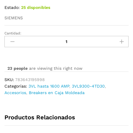
Estado:
25 disponibles
SIEMENS
Cantidad:
3VL9300-
4TD30
cantidad
23
people
are viewing this right now
SKU:
783643195998
Categorías:
3VL hasta 1600 AMP
,
3VL9300-4TD30
,
Accesorios
,
Breakers en Caja Moldeada
Productos Relacionados