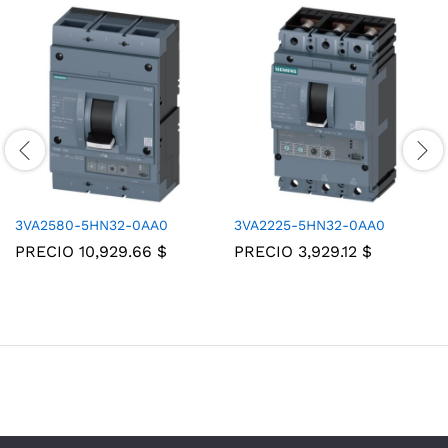
3VA2580-5HN32-0AA0
3VA2225-5HN32-0AA0
PRECIO
10,929.66
$
PRECIO
3,929.12
$