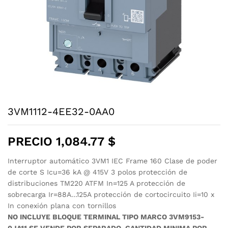
3VM1112-4EE32-0AA0
PRECIO
1,084.77
$
Interruptor automático 3VM1 IEC Frame 160 Clase de poder
de corte S Icu=36 kA @ 415V 3 polos protección de
distribuciones TM220 ATFM In=125 A protección de
sobrecarga Ir=88A...125A protección de cortocircuito Ii=10 x
In conexión plana con tornillos
NO INCLUYE BLOQUE TERMINAL TIPO MARCO 3VM9153-
0JA11 SE VENDE POR SEPARADO. CANTIDAD MINIMA POR