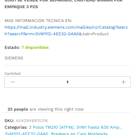
EMPAQUE 3 PZS
MAS INFORMACION TECNICA EN:
https://mall.industry.siemens.com/mall/es/co/Catalog/Searc
h?searchTerm=3VM1112-4EE32-0AA0&
;tab=Product
Estado:
7 disponibles
SIEMENS
Cantidad:
3VM1112-
4EE32-
0AA0
cantidad
23
people
are viewing this right now
SKU:
4042948810316
Categorías:
3 Polos TM210 (ATFM)
,
3VM1 hasta 630 Amp.
,
3VM1112-4EE32-0AA0
,
Breakers en Caja Moldeada
,