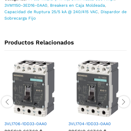
3VM1150-3ED16-0AA0
,
Breakers en Caja Moldeada
,
Capacidad de Ruptura 25/5 kA @ 240/415 VAC
,
Dispardor de
Sobrecarga Fijo
Productos Relacionados
3VL1706-1DD33-0AA0
3VL1704-1DD33-0AA0