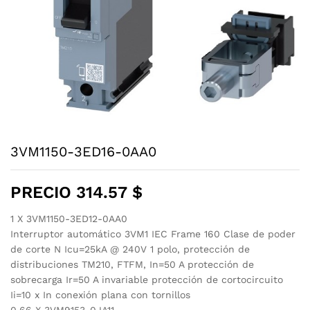
3VM1150-3ED16-0AA0
PRECIO
314.57
$
1 X 3VM1150-3ED12-0AA0
Interruptor automático 3VM1 IEC Frame 160 Clase de poder
de corte N Icu=25kA @ 240V 1 polo, protección de
distribuciones TM210, FTFM, In=50 A protección de
sobrecarga Ir=50 A invariable protección de cortocircuito
Ii=10 x In conexión plana con tornillos
0.66 X 3VM9153-0JA11