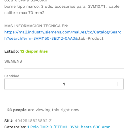
borne tipo marco, 3 uds. accesorios para: 3VM10/11 , cable
calibre max 70 mm2
MAS INFORMACION TECNICA EN:
https://mall.industry.siemens.com/mall/es/co/Catalog/Searc
h?searchTerm=3VM1150-3ED12-0AA0&
;tab=Product
Estado:
12 disponibles
SIEMENS
Cantidad:
3VM1150-
3ED16-
0AA0
cantidad
23
people
are viewing this right now
SKU:
4042948828892-Z
Categorías:
1 Polo TM210 (FTFM)
,
3VM1 hasta 630 Amp.
,