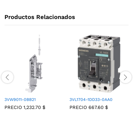
Productos Relacionados
3VW9011-0BB21
3VL1704-1DD33-0AA0
PRECIO
1,232.70
$
PRECIO
667.60
$