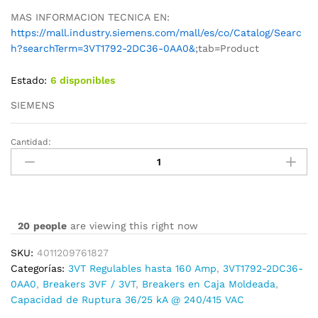
MAS INFORMACION TECNICA EN:
https://mall.industry.siemens.com/mall/es/co/Catalog/Searc
h?searchTerm=3VT1792-2DC36-0AA0&
;tab=Product
Estado:
6 disponibles
SIEMENS
Cantidad:
3VT1792-
2DC36-
0AA0
cantidad
20
people
are viewing this right now
SKU:
4011209761827
Categorías:
3VT Regulables hasta 160 Amp
,
3VT1792-2DC36-
0AA0
,
Breakers 3VF / 3VT
,
Breakers en Caja Moldeada
,
Capacidad de Ruptura 36/25 kA @ 240/415 VAC