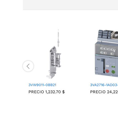
3VW9011-0BB21
3VA2716-1AD03
PRECIO
1,232.70
$
PRECIO
24,2