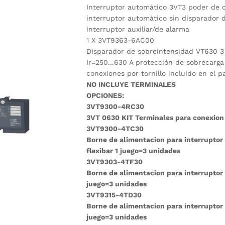
Interruptor automático 3VT3 poder de c
interruptor automático sin disparador d
interruptor auxiliar/de alarma
1 X 3VT9363-6AC00
Disparador de sobreintensidad VT630 3 
Ir=250...630 A protección de sobrecarga
conexiones por tornillo incluido en el 
NO INCLUYE TERMINALES
OPCIONES:
3VT9300-4RC30
3VT 0630 KIT Terminales para conexion 
3VT9300-4TC30
Borne de alimentacion para interrupto
flexibar 1 juego=3 unidades
3VT9303-4TF30
Borne de alimentacion para interrupto
juego=3 unidades
3VT9315-4TD30
Borne de alimentacion para interrupto
juego=3 unidades