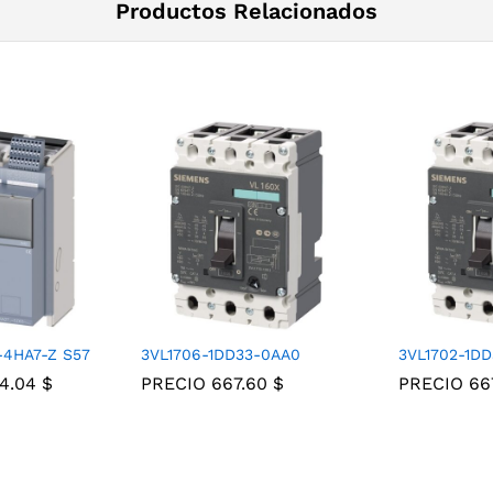
Productos Relacionados
-4HA7-Z S57
3VL1706-1DD33-0AA0
3VL1702-1D
24.04
$
PRECIO
667.60
$
PRECIO
66