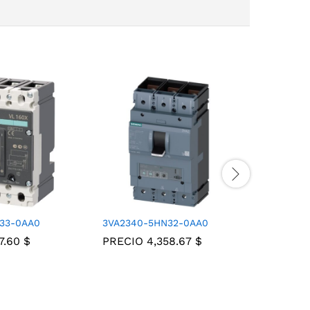
D33-0AA0
3VA2340-5HN32-0AA0
3VL1705-
7.60
$
PRECIO
4,358.67
$
PRECIO