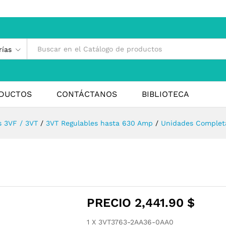
rías
DUCTOS
CONTÁCTANOS
BIBLIOTECA
s 3VF / 3VT
/
3VT Regulables hasta 630 Amp
/
Unidades Complet
PRECIO
2,441.90
$
1 X 3VT3763-2AA36-0AA0