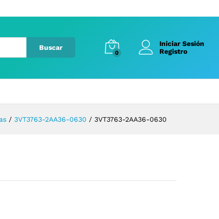
Iniciar Sesión
Buscar
Registro
0
as
/
3VT3763-2AA36-0630
/
3VT3763-2AA36-0630