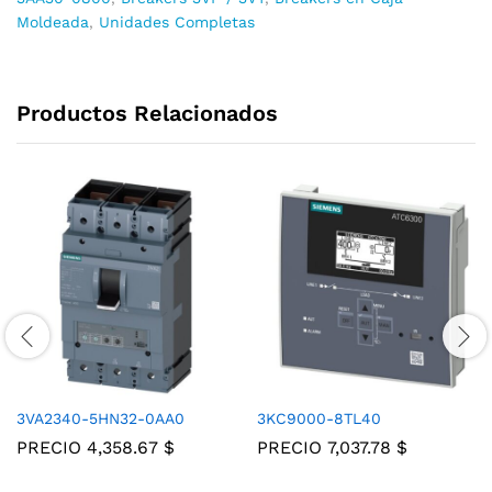
Moldeada
,
Unidades Completas
Productos Relacionados
3VA2340-5HN32-0AA0
3KC9000-8TL40
PRECIO
4,358.67
$
PRECIO
7,037.78
$