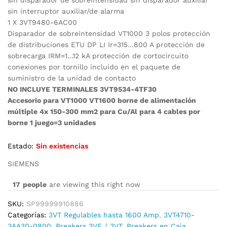
sin interruptor auxiliar/de alarma
1 X 3VT9480-6AC00
Disparador de sobreintensidad VT1000 3 polos protección
de distribuciones ETU DP LI Ir=315...800 A protección de
sobrecarga IRM=1...12 kA protección de cortocircuito
conexiones por tornillo incluido en el paquete de
suministro de la unidad de contacto
NO INCLUYE TERMINALES 3VT9534-4TF30
Accesorio para VT1000 VT1600 borne de alimentación
múltiple 4x 150-300 mm2 para Cu/Al para 4 cables por
borne 1 juego=3 unidades
Estado:
Sin existencias
SIEMENS
17
people
are viewing this right now
SKU:
SP99999910886
Categorías:
3VT Regulables hasta 1600 Amp
,
3VT4710-
3AA30-0800
,
Breakers 3VF / 3VT
,
Breakers en Caja