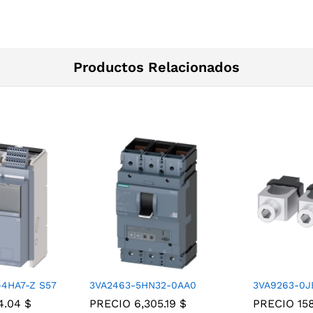
Productos Relacionados
-4HA7-Z S57
3VA2463-5HN32-0AA0
3VA9263-0J
24.04
$
PRECIO
6,305.19
$
PRECIO
15