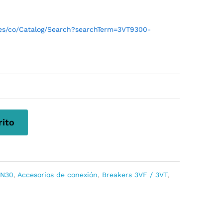
l/es/co/Catalog/Search?searchTerm=3VT9300-
rito
TN30
,
Accesorios de conexión
,
Breakers 3VF / 3VT
,