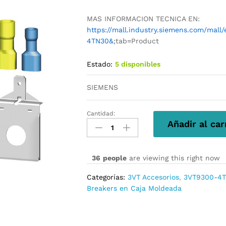
MAS INFORMACION TECNICA EN:
https://mall.industry.siemens.com/mal
4TN30&
;tab=Product
Estado:
5 disponibles
SIEMENS
Cantidad:
3VT9300-
Añadir al car
4TN30
cantidad
36
people
are viewing this right now
Categorías:
3VT Accesorios
,
3VT9300-4
Breakers en Caja Moldeada