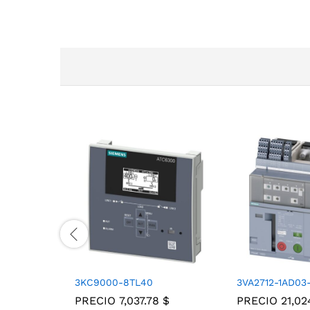
3KC9000-8TL40
3VA2712-1AD03
PRECIO
7,037.78
$
PRECIO
21,0