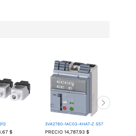
B12
3VA2780-1AC03-4HA7-Z S57
3VA9503
8.67
$
PRECIO
14,787.93
$
PRECIO