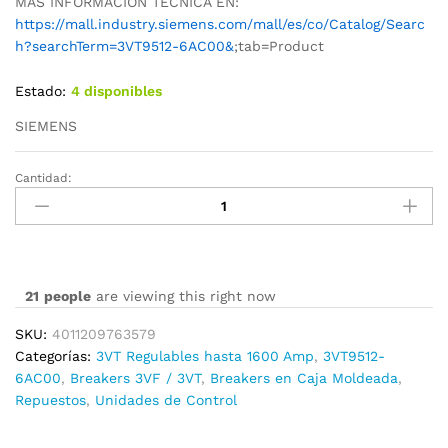
MAS INFORMACION TECNICA EN:
https://mall.industry.siemens.com/mall/es/co/Catalog/Searc
h?searchTerm=3VT9512-6AC00&
;tab=Product
Estado:
4 disponibles
SIEMENS
Cantidad:
3VT9512-
6AC00
cantidad
21
people
are viewing this right now
SKU:
4011209763579
Categorías:
3VT Regulables hasta 1600 Amp
,
3VT9512-
6AC00
,
Breakers 3VF / 3VT
,
Breakers en Caja Moldeada
,
Repuestos
,
Unidades de Control