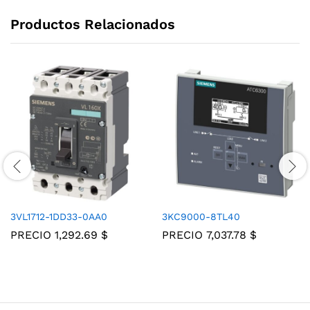
Productos Relacionados
3VL1712-1DD33-0AA0
3KC9000-8TL40
PRECIO
1,292.69
$
PRECIO
7,037.78
$