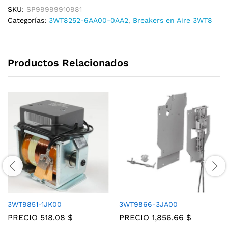
SKU:
SP99999910981
Categorías:
3WT8252-6AA00-0AA2
,
Breakers en Aire 3WT8
Productos Relacionados
3WT9851-1JK00
3WT9866-3JA00
PRECIO
518.08
$
PRECIO
1,856.66
$