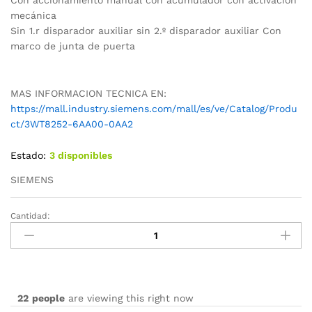
mecánica
Sin 1.r disparador auxiliar sin 2.º disparador auxiliar Con
marco de junta de puerta
MAS INFORMACION TECNICA EN:
https://mall.industry.siemens.com/mall/es/ve/Catalog/Produ
ct/3WT8252-6AA00-0AA2
Estado:
3 disponibles
SIEMENS
Cantidad:
3WT8252-
6AA00-
0AA2
cantidad
22
people
are viewing this right now