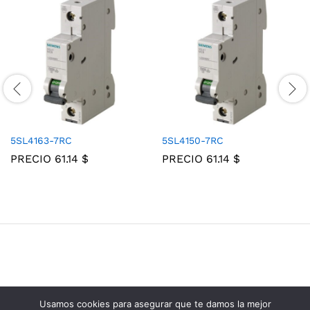
5SL4163-7RC
5SL4150-7RC
PRECIO
61.14
$
PRECIO
61.14
$
Usamos cookies para asegurar que te damos la mejor