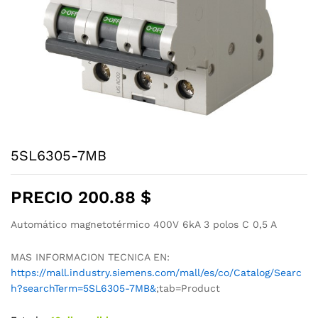
5SL6305-7MB
PRECIO
200.88
$
Automático magnetotérmico 400V 6kA 3 polos C 0,5 A
MAS INFORMACION TECNICA EN:
https://mall.industry.siemens.com/mall/es/co/Catalog/Searc
h?searchTerm=5SL6305-7MB&
;tab=Product