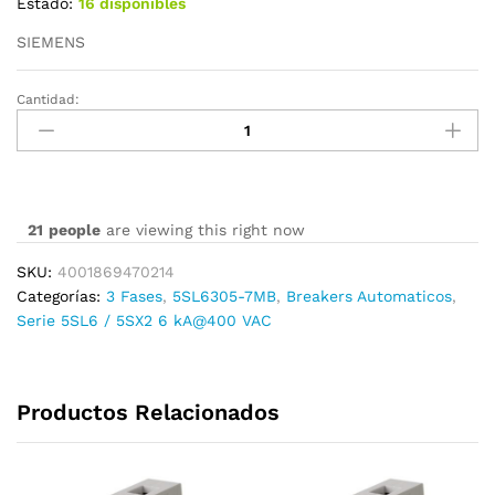
Estado:
16 disponibles
SIEMENS
Cantidad:
5SL6305-
7MB
cantidad
21
people
are viewing this right now
SKU:
4001869470214
Categorías:
3 Fases
,
5SL6305-7MB
,
Breakers Automaticos
,
Serie 5SL6 / 5SX2 6 kA@400 VAC
Productos Relacionados