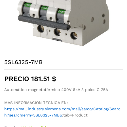
5SL6325-7MB
PRECIO
181.51
$
Automático magnetotérmico 400V 6kA 3 polos C 25A
MAS INFORMACION TECNICA EN:
https://mall.industry.siemens.com/mall/es/co/Catalog/Searc
h?searchTerm=5SL6325-7MB&
;tab=Product