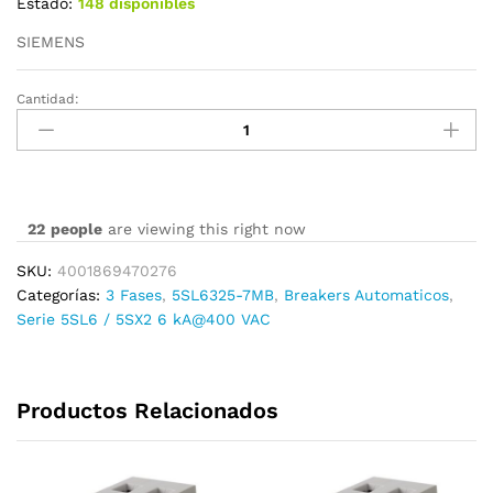
Estado:
148 disponibles
SIEMENS
Cantidad:
5SL6325-
7MB
cantidad
22
people
are viewing this right now
SKU:
4001869470276
Categorías:
3 Fases
,
5SL6325-7MB
,
Breakers Automaticos
,
Serie 5SL6 / 5SX2 6 kA@400 VAC
Productos Relacionados