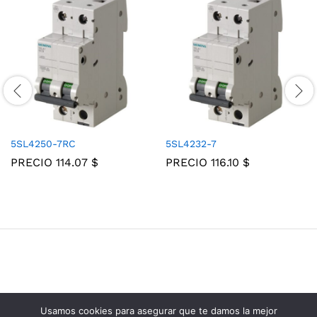
5SL4250-7RC
5SL4232-7
PRECIO
114.07
$
PRECIO
116.10
$
Usamos cookies para asegurar que te damos la mejor