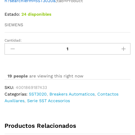
h?searchTerm=5ST3020&
;tab=Product
Estado:
24 disponibles
SIEMENS
Cantidad:
5ST3020
cantidad
19
people
are viewing this right now
SKU:
4001869187433
Categorías:
5ST3020
,
Breakers Automaticos
,
Contactos
Auxiliares
,
Serie 5ST Accesorios
Productos Relacionados