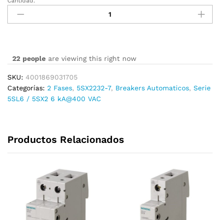
Cantidad:
5SX2232-
7
cantidad
22
people
are viewing this right now
SKU:
4001869031705
Categorías:
2 Fases
,
5SX2232-7
,
Breakers Automaticos
,
Serie
5SL6 / 5SX2 6 kA@400 VAC
Productos Relacionados