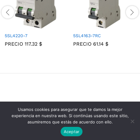
5SL4220-7
5SL4163-7RC
PRECIO
117.32
$
PRECIO
61.14
$
Usamos cookies para asegurar que te damos la mejor
Grupo Consolidados de Electricos © 2025
experiencia en nuestra web. Si continúas usando este sitio,
asumiremos que estás de acuerdo con ello.
Aceptar
Añadir al carrito