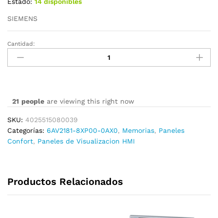
Estado:
14 disponibles
SIEMENS
Cantidad:
6AV2181-
8XP00-
0AX0
cantidad
21
people
are viewing this right now
SKU:
4025515080039
Categorías:
6AV2181-8XP00-0AX0
,
Memorias
,
Paneles
Confort
,
Paneles de Visualizacion HMI
Productos Relacionados