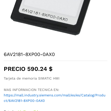
6AV2181-8XP00-0AX0
PRECIO
590.24
$
Tarjeta de memoria SIMATIC HMI
MAS INFORMACION TECNICA EN:
https://mall.industry.siemens.com/mall/es/es/Catalog/Produ
ct/6AV2181-8XP00-0AX0