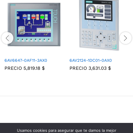
6AV6647-0AF11-3AX0
6AV2124-1DC01-0AX0
PRECIO
5,819.18
$
PRECIO
3,631.03
$
Usamos cookies para asegurar que te damos la mejor