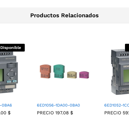
Productos Relacionados
 Disponible
0-0BA6
6ED1056-1DA00-0BA0
6ED1052-1C
0.00
$
PRECIO
197.08
$
PRECIO
59