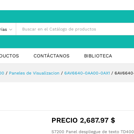
rías
DUCTOS
CONTÁCTANOS
BIBLIOTECA
00
/
Paneles de Visualizacion
/
6AV6640-0AA00-0AX1
/
6AV6640
PRECIO
2,687.97
$
S7200 Panel despliegue de texto TD400