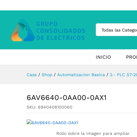
Todas las Catego
INICIO
PRO
Casa
/
Shop
/
Automatizacion Basica
/
2.- PLC S7-2
6AV6640-0AA00-0AX1
SKU:
6940408100060
Rollo sobre la imagen para ampliar