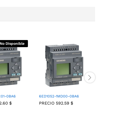
No Disponible
C01-0BA6
6ED1052-1MD00-0BA6
6ED1056
2.60
$
PRECIO
592.59
$
PRECIO