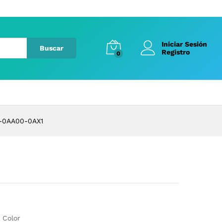
Iniciar Sesión
Buscar
Registro
0
-0AA00-0AX1
 Color