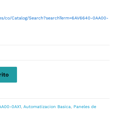
l/es/co/Catalog/Search?searchTerm=6AV6640-0AA00-
rito
AA00-0AX1
,
Automatizacion Basica
,
Paneles de