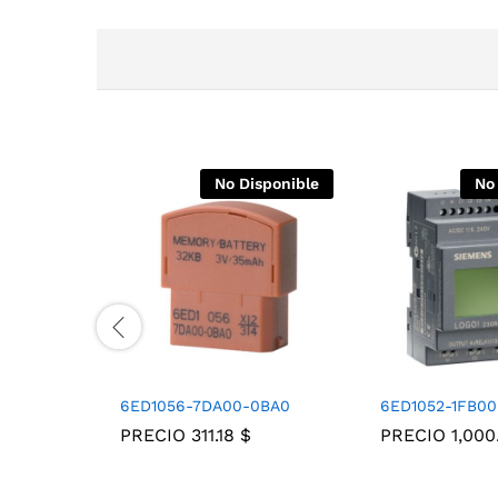
No Disponible
No
6ED1056-7DA00-0BA0
6ED1052-1FB0
PRECIO
311.18
$
PRECIO
1,00