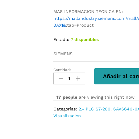
MAS INFORMACION TECNICA EN:
https://mall.industry.siemens.com/mal
0AX1&
;tab=Product
Estado:
7 disponibles
SIEMENS
Cantidad:
6AV6640-
Añadir al car
0AA00-
0AX1
cantidad
17
people
are viewing this right now
Categorías:
2.- PLC S7-200
,
6AV6640-0
Visualizacion