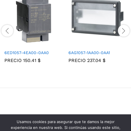
6ED1057-4EA00-0AA0
6AG1057-1AA00-0AA1
PRECIO
150.41
$
PRECIO
237.04
$
Usamos cookies para asegurar que te damos la mejor
Grupo Consolidados de Electricos © 2025
experiencia en nuestra web. Si continúas usando este sitio,