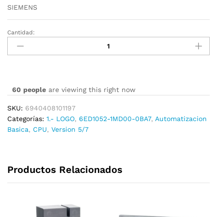
SIEMENS
Cantidad:
6ED1052-
1MD00-
0BA7
cantidad
60
people
are viewing this right now
SKU:
6940408101197
Categorías:
1.- LOGO
,
6ED1052-1MD00-0BA7
,
Automatizacion
Basica
,
CPU
,
Version 5/7
Productos Relacionados