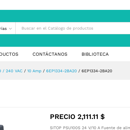
rías
DUCTOS
CONTÁCTANOS
BIBLIOTECA
0 / 240 VAC
/
10 Amp
/
6EP1334-2BA20
/
6EP1334-2BA20
PRECIO
2,111.11
$
SITOP PSU100S 24 V/10 A Fuente de alim