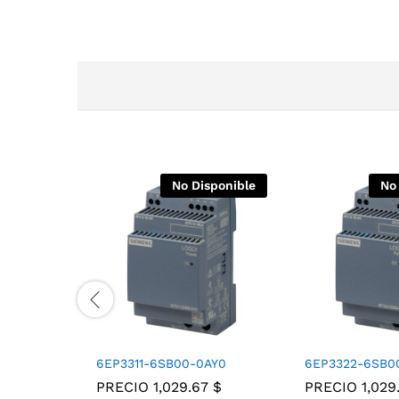
No Disponible
No
6EP3311-6SB00-0AY0
6EP3322-6SB0
PRECIO
1,029.67
$
PRECIO
1,029