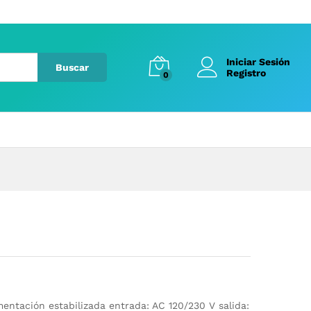
Iniciar Sesión
Buscar
Registro
0
entación estabilizada entrada: AC 120/230 V salida: