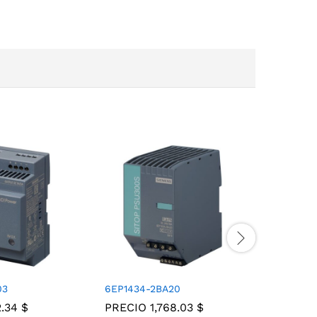
03
6EP1434-2BA20
6EP1334-
2.34
$
PRECIO
1,768.03
$
PRECIO