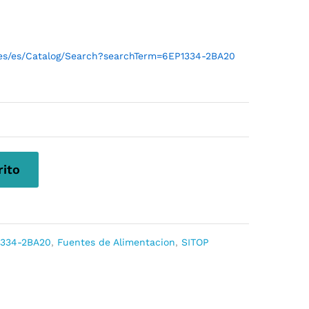
l/es/es/Catalog/Search?searchTerm=6EP1334-2BA20
rito
1334-2BA20
,
Fuentes de Alimentacion
,
SITOP