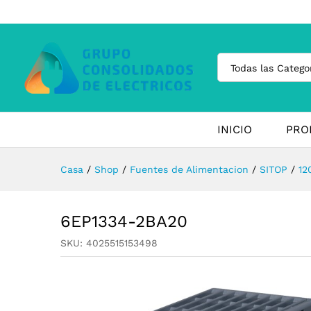
Todas las Catego
INICIO
PRO
Casa
/
Shop
/
Fuentes de Alimentacion
/
SITOP
/
12
6EP1334-2BA20
SKU:
4025515153498