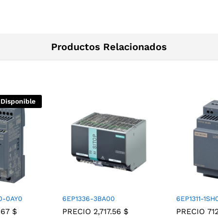
Productos Relacionados
 Disponible
0-0AY0
6EP1336-3BA00
6EP1311-1SH
.67
$
PRECIO
2,717.56
$
PRECIO
71