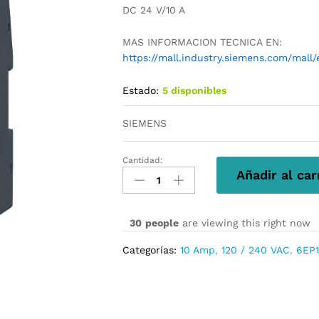
DC 24 V/10 A
MAS INFORMACION TECNICA EN:
https://mall.industry.siemens.com/mal
Estado:
5 disponibles
SIEMENS
Cantidad:
6EP1334-
Añadir al car
2BA20
cantidad
30
people
are viewing this right now
Categorías:
10 Amp
,
120 / 240 VAC
,
6EP