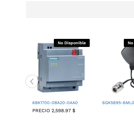
No Disponible
No
6BK1700-0BA20-0AA0
6GK5895-6ML0
PRECIO
2,598.97
$