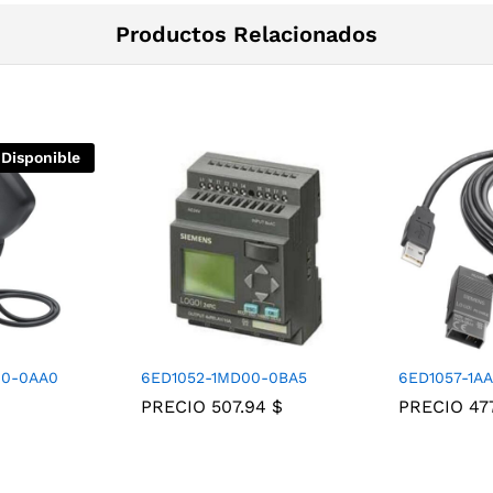
Productos Relacionados
 Disponible
0-0AA0
6ED1052-1MD00-0BA5
6ED1057-1A
PRECIO
507.94
$
PRECIO
47