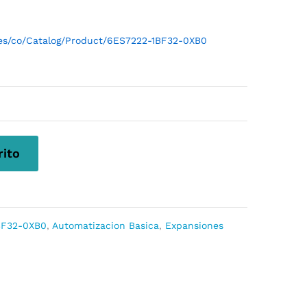
l/es/co/Catalog/Product/6ES7222-1BF32-0XB0
rito
BF32-0XB0
,
Automatizacion Basica
,
Expansiones