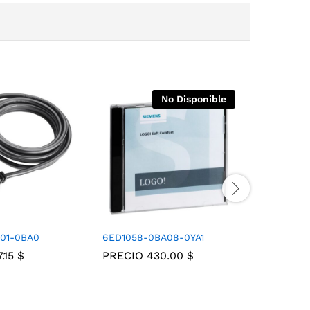
No Disponible
A01-0BA0
6ED1058-0BA08-0YA1
6ED1052
7.15
$
PRECIO
430.00
$
PRECIO