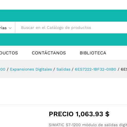
rías
DUCTOS
CONTÁCTANOS
BIBLIOTECA
200
/
Expansiones Digitales
/
Salidas
/
6ES7222-1BF32-0XB0
/
6E
PRECIO
1,063.93
$
SIMATIC S7-1200 módulo de salidas digi