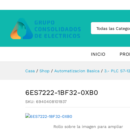
Todas las Catego
INICIO
PRO
Casa
/
Shop
/
Automatizacion Basica
/
3.- PLC S7-1
6ES7222-1BF32-0XB0
SKU:
6940408101937
Rollo sobre la imagen para ampliar