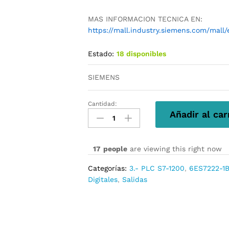
MAS INFORMACION TECNICA EN:
https://mall.industry.siemens.com/mal
Estado:
18 disponibles
SIEMENS
Cantidad:
6ES7222-
Añadir al car
1BF32-
0XB0
cantidad
17
people
are viewing this right now
Categorías:
3.- PLC S7-1200
,
6ES7222-1
Digitales
,
Salidas