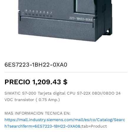
6ES7223-1BH22-0XA0
PRECIO
1,209.43
$
SIMATIC S7-200 Tarjeta digital CPU S7-22X 08DI/08DO 24
VDC transistor ( 0.75 Amp.)
MAS INFORMACION TECNICA EN:
https://mall.industry.siemens.com/mall/es/co/Catalog/Searc
h?searchTerm=6ES7223-1BH22-0XA0&
;tab=Product