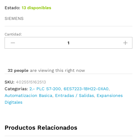
Estado:
13 disponibles
SIEMENS
Cantidad:
6ES7223-
1BH22-
0XA0
cantidad
32
people
are viewing this right now
SKU:
4025515162513
Categorías:
2.- PLC S7-200
,
6ES7223-1BH22-0XA0
,
Automatizacion Basica
,
Entradas / Salidas
,
Expansiones
Digitales
Productos Relacionados