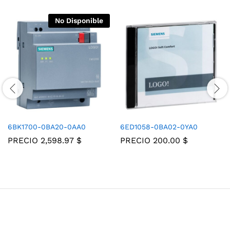
No Disponible
6BK1700-0BA20-0AA0
6ED1058-0BA02-0YA0
PRECIO
2,598.97
$
PRECIO
200.00
$