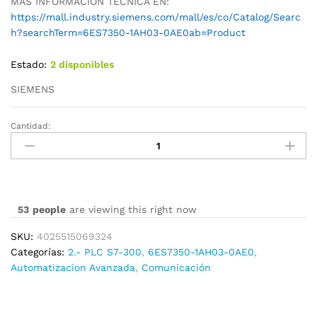
MAS INFORMACION TECNICA EN:
https://mall.industry.siemens.com/mall/es/co/Catalog/Searc
h?searchTerm=6ES7350-1AH03-0AE0ab=Product
Estado:
2 disponibles
SIEMENS
Cantidad:
6ES7350-
1AH03-
0AE0
cantidad
53
people
are viewing this right now
SKU:
4025515069324
Categorías:
2.- PLC S7-300
,
6ES7350-1AH03-0AE0
,
Automatizacion Avanzada
,
Comunicación