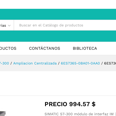
rías
DUCTOS
CONTÁCTANOS
BIBLIOTECA
7-300
/
Ampliacion Centralizada
/
6ES7365-0BA01-0AA0
/
6ES73
PRECIO
994.57
$
SIMATIC S7-300 módulo de interfaz IM 