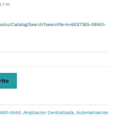
e 1 m
l/es/co/Catalog/Search?searchTerm=6ES7365-0BA01-
rito
BA01-0AA0
,
Ampliacion Centralizada
,
Automatizacion