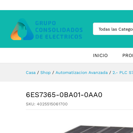
Todas las Catego
INICIO
PRO
Casa
/
Shop
/
Automatizacion Avanzada
/
2.- PLC S
6ES7365-0BA01-0AA0
SKU:
4025515061700