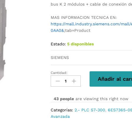
bus K 2 módulos + cable de conexión d
MAS INFORMACION TECNICA EN:
https://mall.industry.siemens.com/mal
0AA0&
;tab=Product
Estado:
5 disponibles
SIEMENS
Cantidad:
6ES7365-
Añadir al car
0BA01-
0AA0
cantidad
43
people
are viewing this right now
Categorías:
2.- PLC S7-300
,
6ES7365-0
Avanzada