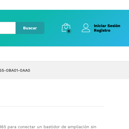
Iniciar Sesión
Buscar
Registro
0
65-0BA01-0AA0
365 para conectar un bastidor de ampliación sin