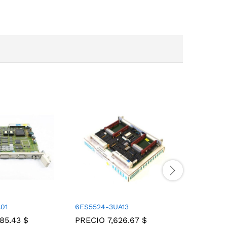
01
6ES5524-3UA13
6ES5980-
485.43
$
PRECIO
7,626.67
$
PRECIO