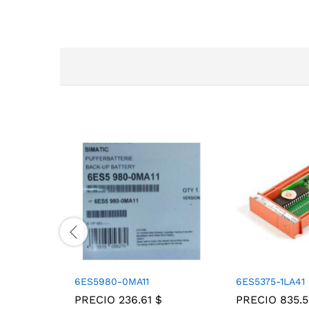
6ES5980-0MA11
6ES5375-1LA41
PRECIO
236.61
$
PRECIO
835.