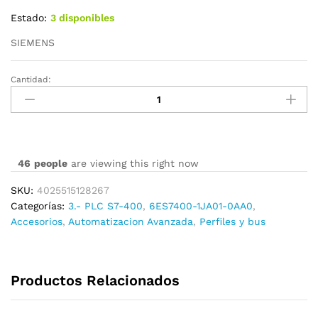
Estado:
3 disponibles
SIEMENS
Cantidad:
6ES7400-
1JA01-
0AA0
cantidad
46
people
are viewing this right now
SKU:
4025515128267
Categorías:
3.- PLC S7-400
,
6ES7400-1JA01-0AA0
,
Accesorios
,
Automatizacion Avanzada
,
Perfiles y bus
Productos Relacionados