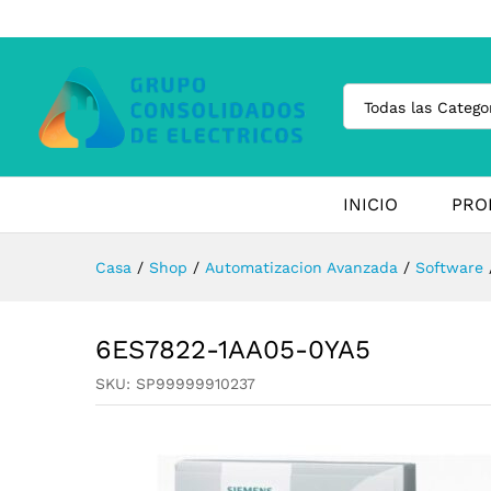
Todas las Catego
INICIO
PRO
Casa
/
Shop
/
Automatizacion Avanzada
/
Software
6ES7822-1AA05-0YA5
SKU:
SP99999910237