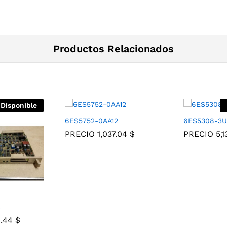
Productos Relacionados
 Disponible
6ES5752-0AA12
6ES5308-3U
PRECIO
1,037.04
$
PRECIO
5,
2
4.44
$