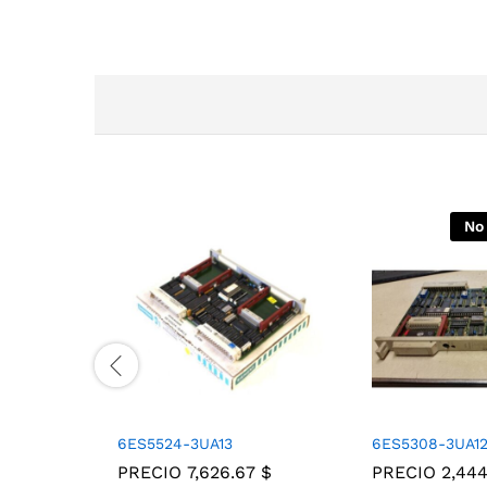
No
6ES5524-3UA13
6ES5308-3UA1
PRECIO
7,626.67
$
PRECIO
2,44