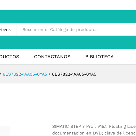
rías
DUCTOS
CONTÁCTANOS
BIBLIOTECA
/
6ES7822-1AA05-0YA5
/
6ES7822-1AA05-0YA5
SIMATIC STEP 7 Prof. V15.1; Floating Lic
documentación en DVD; clave de licenci