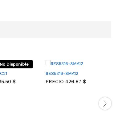
No Disponible
C21
6ES5316-8MA12
6ES5373-
135.50
$
PRECIO
426.67
$
PRECIO