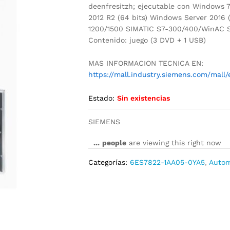
deenfresitzh; ejecutable con Windows 7
2012 R2 (64 bits) Windows Server 2016 (
1200/1500 SIMATIC S7-300/400/WinAC S
Contenido: juego (3 DVD + 1 USB)
MAS INFORMACION TECNICA EN:
https://mall.industry.siemens.com/mal
Estado:
Sin existencias
SIEMENS
...
people
are viewing this right now
Categorías:
6ES7822-1AA05-0YA5
,
Autom